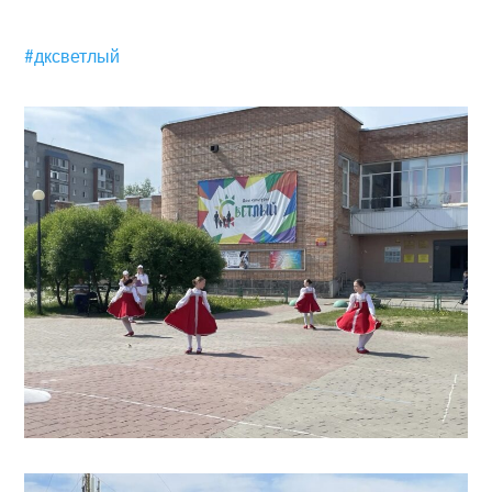
#дксветлый