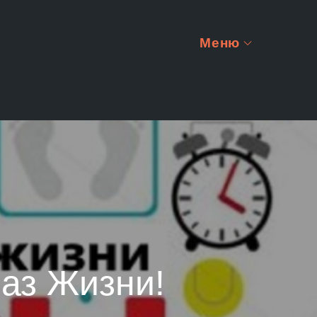
Меню
аз Жизни!