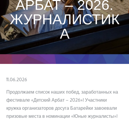
АРБАТ – 2026.
ЖУРНАЛИСТИК
А
Posted
11.06.2026
on
Продолжаем список наших побед, заработанных на
фестивале «Детский Арбат – 2026»! Участники
кружка организаторов досуга Батарейки завоевали
призовые места в номинации «Юные журналисты»!