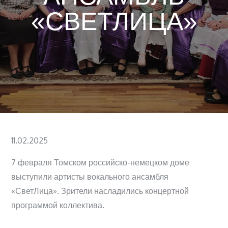
«СВЕТЛИЦА»⁣
Posted
11.02.2025
on
7 февраля Томском российско-немецком доме
выступили артисты вокального ансамбля
«СветЛица». Зрители насладились концертной
программой коллектива.