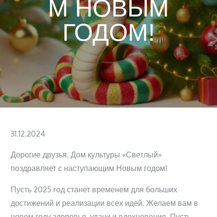
М НОВЫМ
ГОДОМ!
Posted
31.12.2024
on
Дорогие друзья, Дом культуры «Светлый»
поздравляет с наступающим Новым годом!
Пусть 2025 год станет временем для больших
достижений и реализации всех идей. Желаем вам в
новом году здоровья, удачи и вдохновения. Пусть