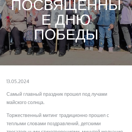
ПОСВЯЩЕННЫ
Е ДНЮ
ПОБЕДЫ
Posted
13.05.2024
on
Самый главный праздник прошел под лучами
майского солнца.
Торжественный митинг традиционно прошел с
теплыми словами поздравлений, детскими
трогательными стихотворениями, минутой молчания