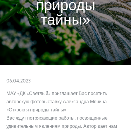
природы
тайны»
Posted
06.04.2023
on
МАУ «ДК «Светлый» приглашает Вас посетить
авторскую фотовыставку Александра Мячина
«Открою я природы тайны».
Вас ждут потрясающие работы, посвященные
удивительным явлениям природы. Автор дает нам