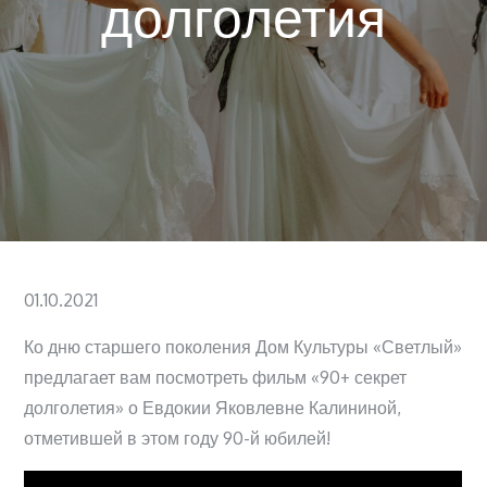
долголетия
Posted
01.10.2021
on
Ко дню старшего поколения Дом Культуры «Светлый»
предлагает вам посмотреть фильм «90+ секрет
долголетия» о Евдокии Яковлевне Калининой,
отметившей в этом году 90-й юбилей!