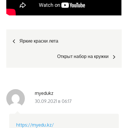
Навигация
Яркие краски лета
по
Открыт набор на кружки
записям
myedukz
30.09.2021 в 06:17
https://myedu.kz/