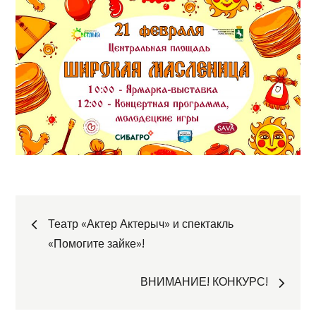
Навигация
Театр «Актер Актерыч» и спектакль
«Помогите зайке»!
по
ВНИМАНИЕ! КОНКУРС!
записям