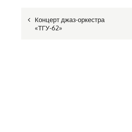
Навигация
Концерт джаз-оркестра
«ТГУ-62»
по
записям