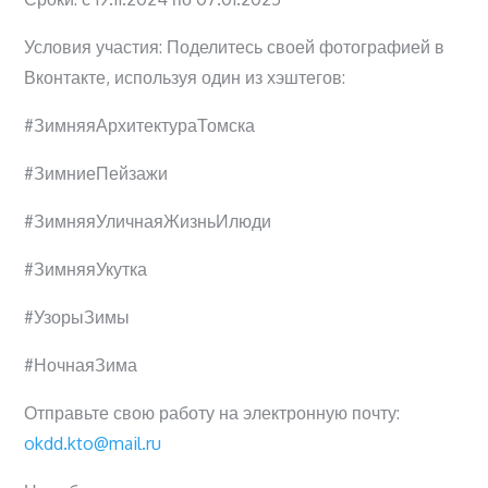
⁣Условия участия: Поделитесь своей фотографией в
Вконтакте, используя один из хэштегов:
#ЗимняяАрхитектураТомска
#ЗимниеПейзажи
#ЗимняяУличнаяЖизньИлюди
#ЗимняяУкутка
#УзорыЗимы
#НочнаяЗима⁣
Отправьте свою работу на электронную почту:
okdd.kto@mail.ru