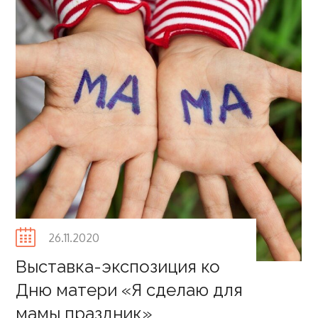
Posted
26.11.2020
on
Выставка-экспозиция ко
Дню матери «Я сделаю для
мамы праздник»