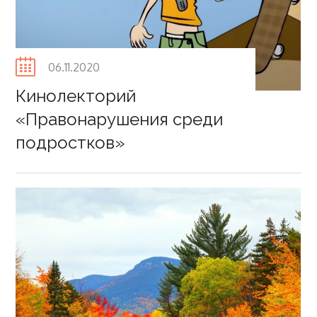
Posted
06.11.2020
on
Кинолекторий
«Правонарушения среди
подростков»