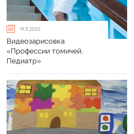
Posted
19.11.2020
on
Видеозарисовка
«Профессии томичей.
Педиатр»