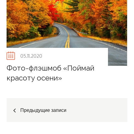
Posted
05.11.2020
on
Фото-флэшмоб «Поймай
красоту осени»
Навигация
Предыдущие записи
по