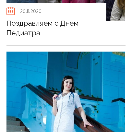
Posted
20.11.2020
on
Поздравляем с Днем
Педиатра!