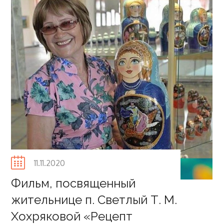
Posted
11.11.2020
on
Фильм, посвященный
жительнице п. Светлый Т. М.
Хохряковой «Рецепт