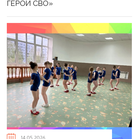
ГЕРОИ СВО»⁣
Posted
14.05.2026