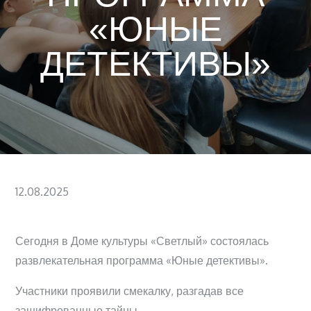
«ЮНЫЕ
ДЕТЕКТИВЫ»
Posted
12.08.2025
on
Сегодня в Доме культуры «Светлый» состоялась
развлекательная программа «Юные детективы».
Участники проявили смекалку, разгадав все
зашифрованные тайны.