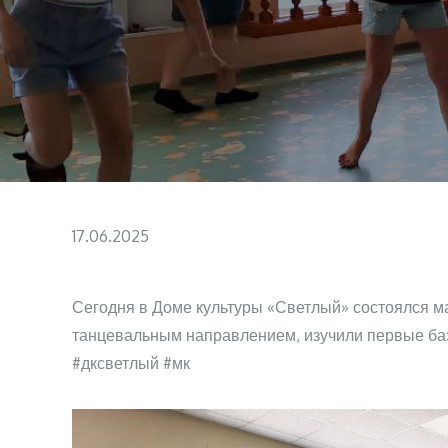
Posted
17.06.2025
on
Сегодня в Доме культуры «Светлый» состоялся мас
танцевальным направлением, изучили первые баз
#дксветлый #мк