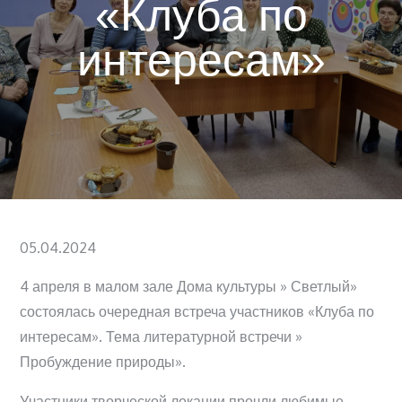
«Клуба по
интересам»
Posted
05.04.2024
on
4 апреля в малом зале Дома культуры » Светлый»
состоялась очередная встреча участников «Клуба по
интересам». Тема литературной встречи »
Пробуждение природы».
Участники творческой локации прочли любимые