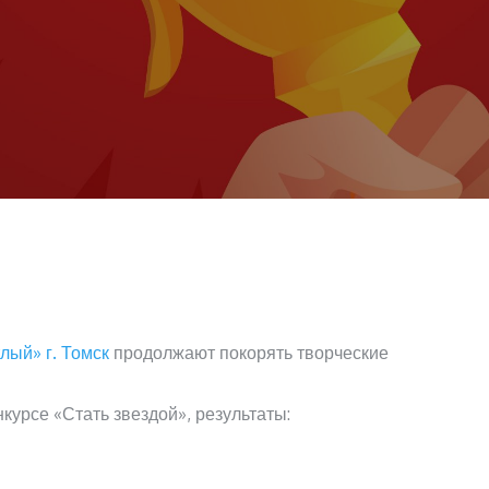
лый» г. Томск
продолжают покорять творческие
урсе «Стать звездой», результаты: