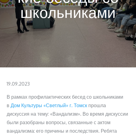
школьниками
Posted
19.09.2023
on
В рамках профилактических бесед со школьниками
в
Дом Культуры «Светлый» г. Томск
прошла
дискуссия на тему: «Вандализм». Во время дискуссии
были разобраны вопросы, связанные с актом
вандализма: его причины и последствия. Ребята