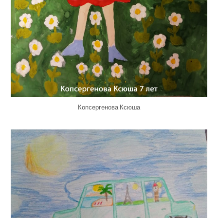
Копсергенова Ксюша