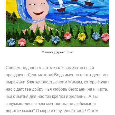
Мячина Дарья 10 лет
Совсем недавно мы отмечали замечательный
праздник – День матери! Ведь именно в этот день мы
выражали благодарность своим Мамам, которые учат
нас с детства добру, чья любовь безгранична и чиста,
чьи объятья для нас так крепки и желанны. А вы
задумывались о чем мечтают наши любимые и
дорогие мамы? О море и о путешествиях? О том,