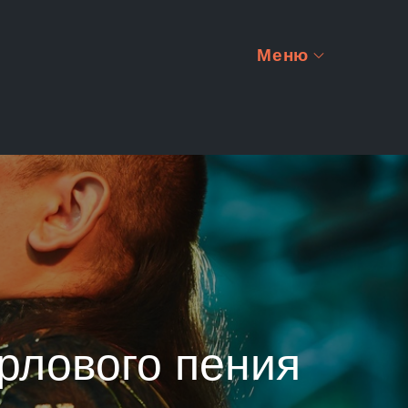
Меню
рлового пения