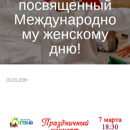
посвященный
Международно
му женскому
дню!
Posted
01.03.2019
on