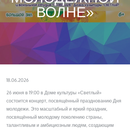
ВОЛНЕ»
Posted
18.06.2026
on
26 июня в 19:00 в Доме культуры «Светлый»
состоится концерт, посвящённый празднованию Дня
молодежи. Это масштабный и яркий праздник,
посвящённый молодому поколению страны,
талантливым и амбициозным людям, создающим