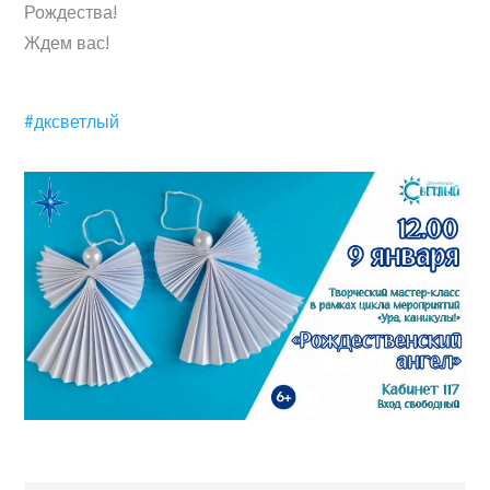
Рождества!
Ждем вас!
#дксветлый