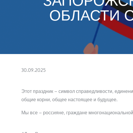
ЗАПОРОЖСК
ОБЛАСТИ 
Posted
30.09.2025
on
Этот праздник – символ справедливости, единения
общие корни, общее настоящее и будущее.
Мы все – россияне, граждане многонациональной