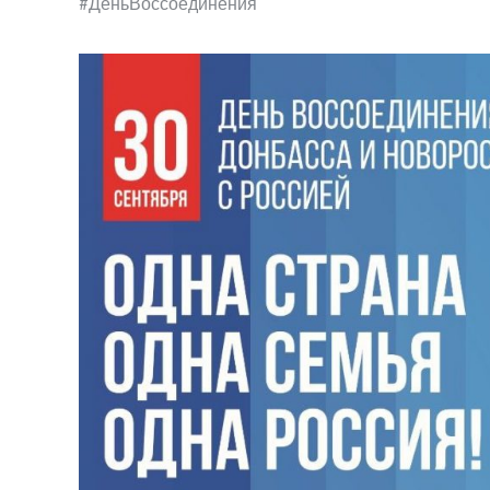
#ДеньВоссоединения