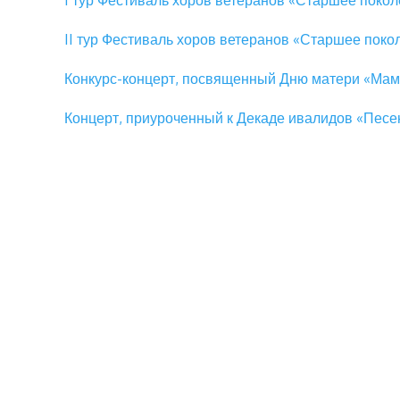
I тур Фестиваль хоров ветеранов «Старшее поко
II тур Фестиваль хоров ветеранов «Старшее поко
Конкурс-концерт, посвященный Дню матери «Мам
Концерт, приуроченный к Декаде ивалидов «Пес