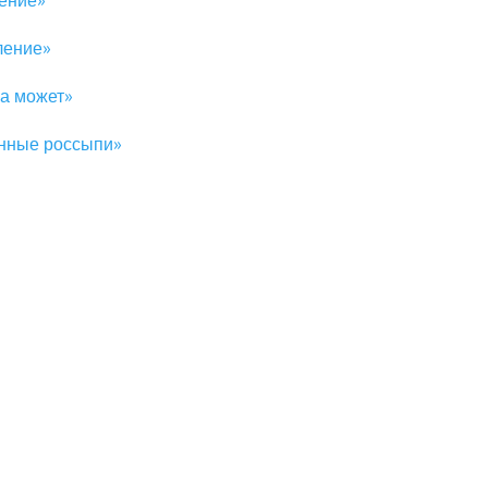
ление»
ление»
а может»
енные россыпи»