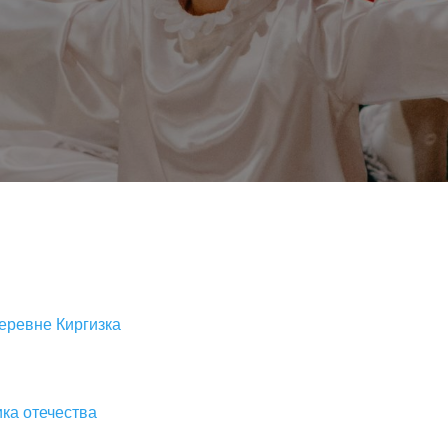
еревне Киргизка
ка отечества