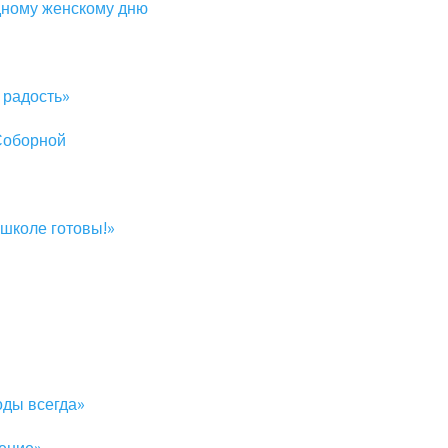
ному женскому дню
 радость»
-Соборной
школе готовы!»
оды всегда»