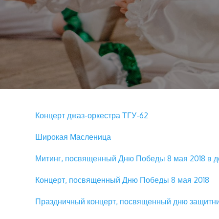
Концерт джаз-оркестра ТГУ-62
Широкая Масленица
Митинг, посвященный Дню Победы 8 мая 2018 в д
Концерт, посвященный Дню Победы 8 мая 2018
Праздничный концерт, посвященный дню защитни