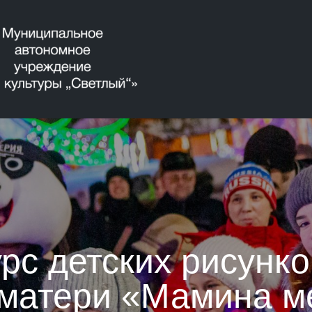
рс детских рисунк
матери «Мамина м