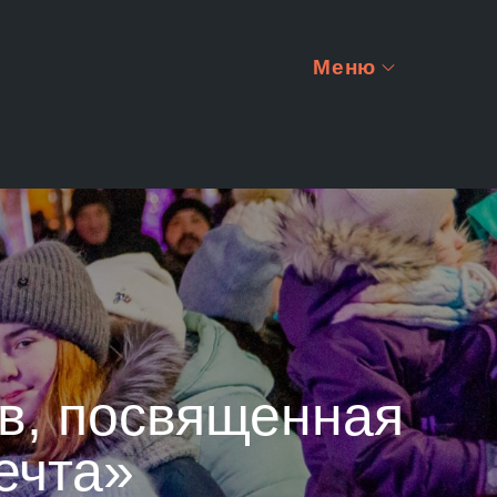
Меню
ов, посвященная
ечта»